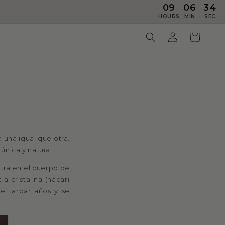
09
06
33
HOURS
MIN
SEC
Log
Cart
in
a una igual que otra.
nica y natural.
ntra en el cuerpo de
a cristalina (nácar)
e tardar años y se