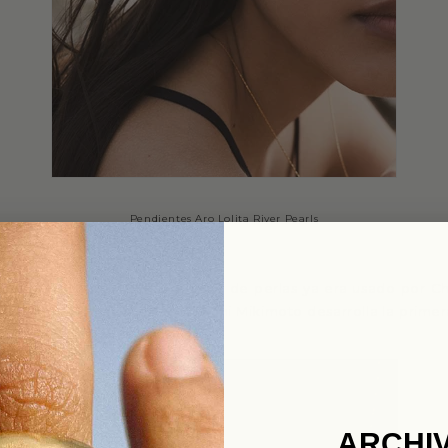
Pendientes Aro Lolita River Pearls
s que confirman que el cultivo de perlas ya era usado por Ch
sta 1986 cuando el japonés Kokichi Mikimoto desarrolla la prime
ARCHI