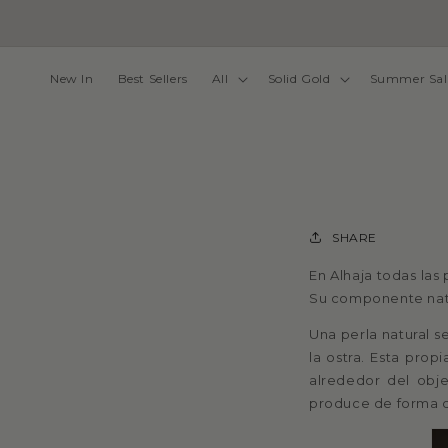
Skip to
content
New In
Best Sellers
All
Solid Gold
Summer Sal
SHARE
En Alhaja todas las 
Su componente natur
Una perla natural s
la ostra. Esta prop
alrededor del obj
produce de forma c