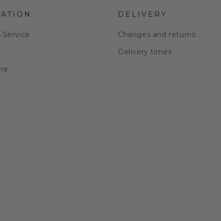
ATION
DELIVERY
s Service
Changes and returns
e
Delivery times
are