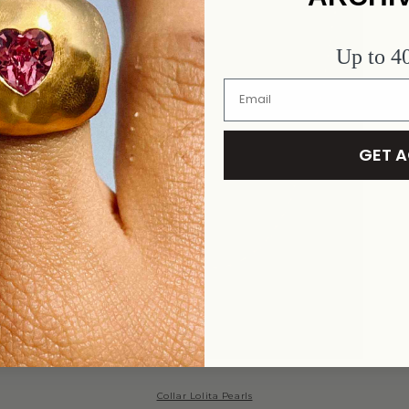
Up to 
GET 
Collar Lolita Pearls