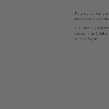
Para conservar cor
lacas u otros produc
Si tienen alguna ma
sucias, y guárdalas 
que se rayen.