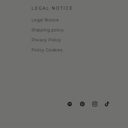
LEGAL NOTICE
Legal Notice
Shipping policy
Privacy Policy
Policy Cookies
Translation
Pinterest
Instagram
TikTok
missing:
en.general.social.links.spotif