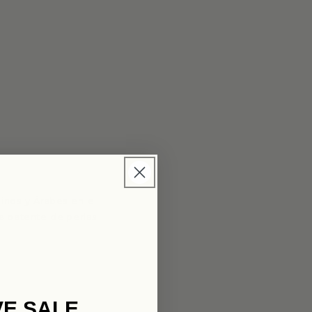
inos y Árabes en el
ra patente de perlas
VE SALE