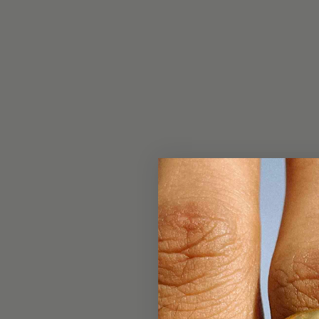
Aunque hay estudio
siglo XIII no es ha
cultivadas.