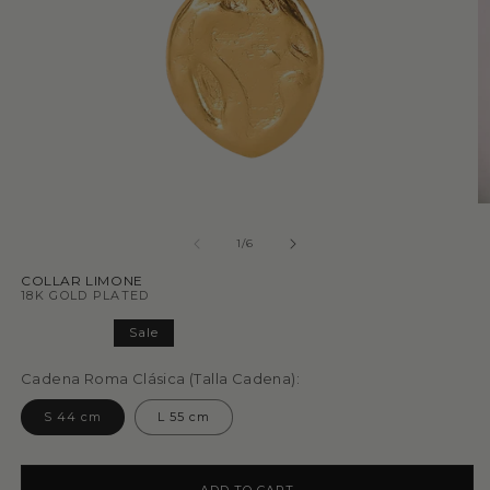
1
/
6
COLLAR LIMONE
18K GOLD PLATED
Sale
Cadena Roma Clásica (Talla Cadena):
S 44 cm
L 55 cm
ADD TO CART