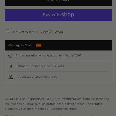
View Gift Wrap
Add Gift Wrap €2
We ship to Spain
Envío gratuito para pedidos de más de 120€
Estimated delivery time: 24-48h
Impuestos y tasas incluidos
Collar Limone inspirado en la cultura Mediterránea. Para los romanos,
los limones al igual que las cidras, eran consideradas unas frutas
exóticas, y fue un símbolo de lujo durante siglos.