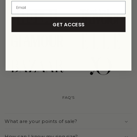
link
link
GET ACCESS
link
link
link
link
FAQ'S
What are your points of sale?
How can I know my ring size?