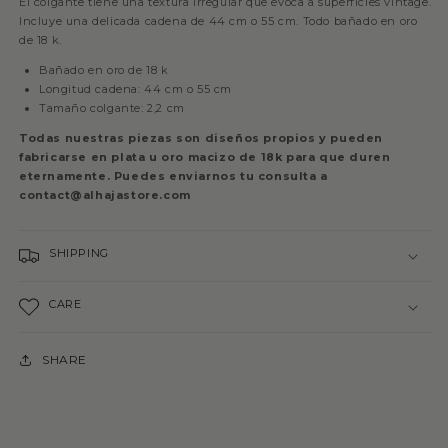
El colgante tiene una textura irregular que evoca a superficies vintage.
Incluye una delicada cadena de 44 cm o 55 cm. Todo bañado en oro
de 18 k.
Bañado en oro de 18 k
Longitud cadena: 44 cm o 55 cm
Tamaño colgante: 2,2 cm
Todas nuestras piezas son diseños propios y pueden
fabricarse en plata u oro macizo de 18k para que duren
eternamente. Puedes enviarnos tu consulta a
contact@alhajastore.com
SHIPPING
CARE
SHARE