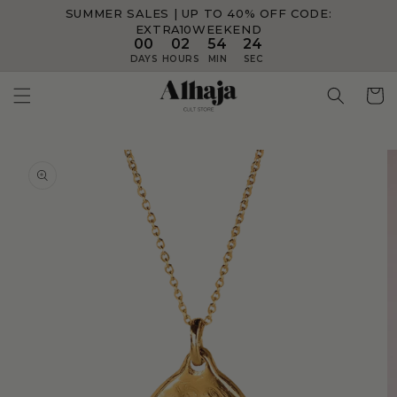
SUMMER SALES | UP TO 40% OFF
CODE:
Skip to
content
EXTRA10WEEKEND
00
02
54
24
DAYS
HOURS
MIN
SEC
Skip to
product
information